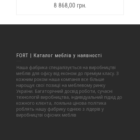
8 868,00
грн.
FORT | Каталог меблів у наявності
Наша фабрика спеціалізується на виробництві
меблів для офісу від економ до преміум класу. З
кожним роком наша компанія все більше
нарощує свої позиції на меблевому ринку
України. Багаторічний досвід роботи, сучасні
технологій виробництва, індивідуальний підхід до
кожного клієнта, лояльна цінова політика
роблять нашу фабрику однією з лідерів у
виробництві офісних меблів