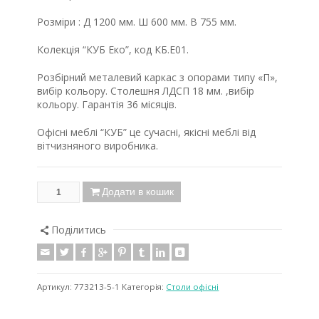
Розміри : Д 1200 мм. Ш 600 мм. В 755 мм.
Колекція “КУБ Еко”, код КБ.Е01.
Розбірний металевий каркас з опорами типу «П»,
вибір кольору. Столешня ЛДСП 18 мм. ,вибір
кольору. Гарантія 36 місяців.
Офісні меблі “КУБ” це сучасні, якісні меблі від
вітчизняного виробника.
Додати в кошик
Поділитись
Артикул:
773213-5-1
Категорія:
Столи oфісні