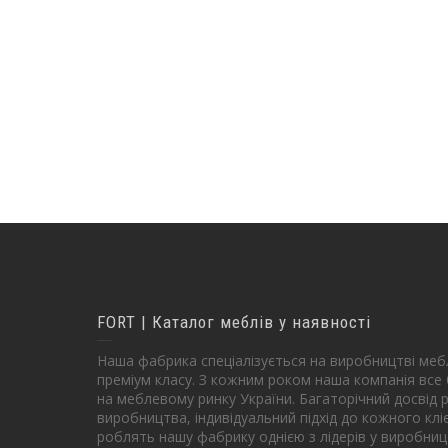
FORT | Каталог меблів у наявності
Наша фабрика спеціалізується на виробництві мебл
преміум класу. З кожним роком наша компанія все 
на меблевому ринку України. Багаторічний досвід р
виробництва, індивідуальний підхід до кожного клі
роблять нашу фабрику однією з лідерів у виробниц