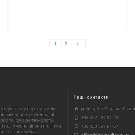
1
2
Наші контакти
ів для офісу від економ до
м Київ, б-р Вацлава Гавел
більше нарощує свої позиції
+38 067 597-01-40
оботи, сучасні технологій
єнта, лояльна цінова політика
+38 050 597-01-07
тві офісних меблів
office@fortmebli.com.ua