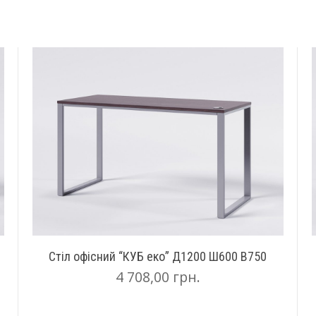
Стіл офісний “КУБ еко” Д1200 Ш600 В750
4 708,00
грн.