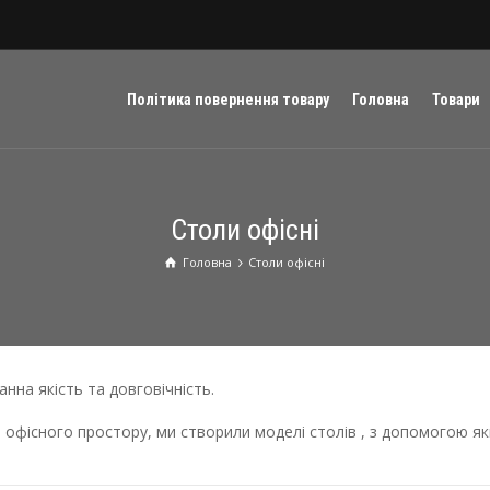
Політика повернення товару
Головна
Товари
Столи oфісні
Головна
Столи oфісні
нна якість та довговічність.
і офісного простору, ми створили моделі столів , з допомогою 