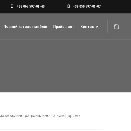
+38 067 597-01-40
+38 050 597-01-07
Повний каталог меблів
Прайс лист
Контакти
яких можливо раціонально та комфортно