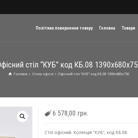
Політика повернення товару
Головна
Товари
фісний стіл “КУБ” код КБ.08 1390х680х7
Головна
Столи oфісні
Офісний стіл “КУБ” код КБ.08 1390х680х750
6 578,00
грн.
Cтіл офісний. Колекція “КУБ”, код КБ.08.