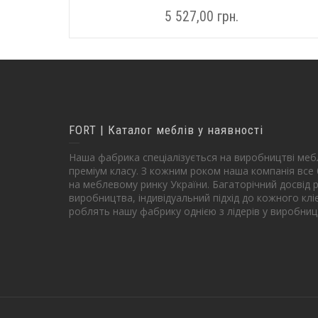
5 527,00
грн.
FORT | Каталог меблів у наявності
Наша фабрика спеціалізується на виробництві мебл
преміум класу. З кожним роком наша компанія все 
на меблевому ринку України. Багаторічний досвід р
виробництва, індивідуальний підхід до кожного клі
роблять нашу фабрику однією з лідерів у виробниц