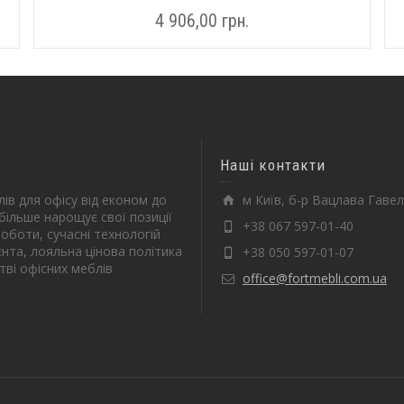
4 906,00
грн.
Наші контакти
ів для офісу від економ до
м Київ, б-р Вацлава Гавел
більше нарощує свої позиції
+38 067 597-01-40
оботи, сучасні технологій
єнта, лояльна цінова політика
+38 050 597-01-07
тві офісних меблів
office@fortmebli.com.ua