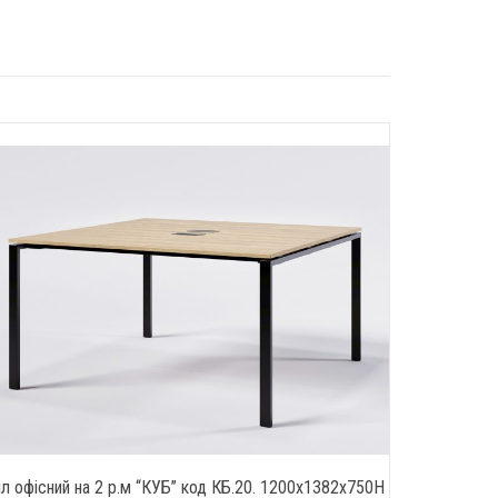
іл офісний на 2 р.м “КУБ” код КБ.20. 1200х1382х750Н
Стіл 