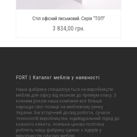
Стіл офісний письмовий. Серія “ТОП”
3 834,00
грн.
FORT | Каталог меблів у наявності
Наша фабрика спеціалізується на виробництві
меблів для офісу від економ до преміум класу. З
кожним роком наша компанія все більше
нарощує свої позиції на меблевому ринку
України. Багаторічний досвід роботи, сучасні
технологій виробництва, індивідуальний підхід до
кожного клієнта, лояльна цінова політика
роблять нашу фабрику однією з лідерів у
виробництві офісних меблів