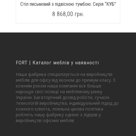
Стіл письмовий з підвісною тумбою. Серія “КУБ”
8 868,00
грн.
FORT | Каталог меблів у наявності
Наша фабрика спеціалізується на виробництві
меблів для офісу від економ до преміум класу. З
кожним роком наша компанія все більше
нарощує свої позиції на меблевому ринку
України. Багаторічний досвід роботи, сучасні
технологій виробництва, індивідуальний підхід до
кожного клієнта, лояльна цінова політика
роблять нашу фабрику однією з лідерів у
виробництві офісних меблів